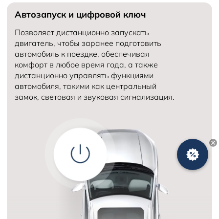
Автозапуск и цифровой ключ
Количество мест в автомобиле
5
Объем двигателя (см³)
Количество передач
6
Позволяет дистанционно запускать
двигатель, чтобы заранее подготовить
автомобиль к поездке, обеспечивая
комфорт в любое время года, а также
дистанционно управлять функциями
автомобиля, такими как центральный
замок, световая и звуковая сигнализация.