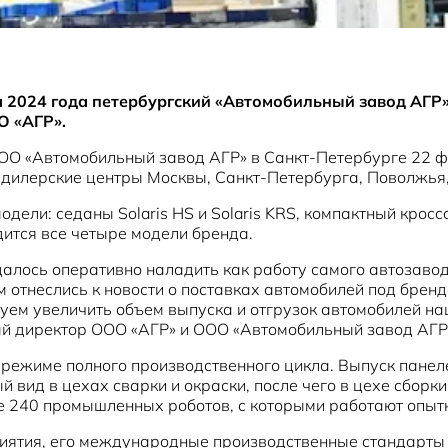
 2024 года петербургский «Автомобильный завод АГР» 
О «АГР».
ООО «Автомобильный завод АГР» в Санкт-Петербурге 22 
 дилерские центры Москвы, Санкт-Петербурга, Поволжья, 
ли: седаны Solaris HS и Solaris KRS, компактный кроссов
ится все четыре модели бренда.
далось оперативно наладить как работу самого автозавод
отнеслись к новости о поставках автомобилей под бренд
руем увеличить объем выпуска и отгрузок автомобилей на
ый директор ООО «АГР» и ООО «Автомобильный завод АГР
режиме полного производственного цикла. Выпуск панеле
й вид в цехах сварки и окраски, после чего в цехе сбор
е 240 промышленных роботов, с которыми работают опыт
риятия, его международные производственные стандарты 