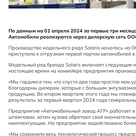
По данным на 01 апреля 2024 за первые три месяца
Автомобили реализуются через дилерскую сеть ОО
Производство модельного ряда Solaris началось на 
приступило к отгрузкам первой партии автомобилей в
Модельный ряд бренда Solaris включает следующие моде
настоящее время на конвейере предприятия производ
«Мы гордимся тем, что спустя два года простоя нам у
благодарны дилерам, которые с большим энтузиазмом 
продукцию. Во втором квартале этого года мы плани
результаты за первый квартал 2024 года генеральн
Предприятие «Автомобильный завод АГР» работает в 
штамповки, затем кузова обретают свой окончательны
комплектующие. На предприятии задействовано боле
«Мы сохранили весь технологический процесс предп