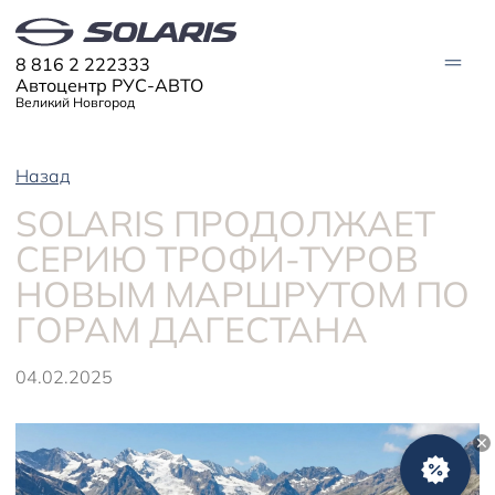
8 816 2 222333
Автоцентр РУС-АВТО
Великий Новгород
Назад
АВТО В НАЛИЧИИ
SOLARIS ПРОДОЛЖАЕТ
МОДЕЛИ
СЕРИЮ ТРОФИ-ТУРОВ
Solaris HC
Solaris KRX
НОВЫМ МАРШРУТОМ ПО
ЦИФРОВОЙ АВТОМОБИЛЬ
Solaris KRS
Solaris HS
ГОРАМ ДАГЕСТАНА
ПОКУПАТЕЛЯМ
Кредит
04.02.2025
Трейд-ин
СЕРВИС
Корпоративным клиентам
Запасные части
Оригинальные аксессуары
Запись на сервис
Тест-драйв
О ДИЛЕРЕ
Гарантия
Плати частями
Контакты
Руководства
Информация о дилере
Помощь на дорогах